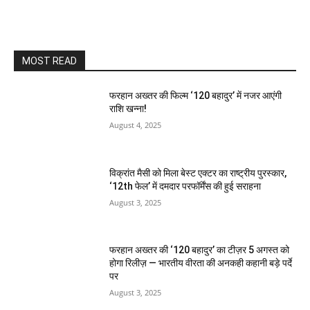
MOST READ
फरहान अख्तर की फिल्म ‘120 बहादुर’ में नजर आएंगी
राशि खन्ना!
August 4, 2025
विक्रांत मैसी को मिला बेस्ट एक्टर का राष्ट्रीय पुरस्कार,
‘12th फेल’ में दमदार परफॉर्मेंस की हुई सराहना
August 3, 2025
फरहान अख्तर की ‘120 बहादुर’ का टीज़र 5 अगस्त को
होगा रिलीज़ — भारतीय वीरता की अनकही कहानी बड़े पर्दे
पर
August 3, 2025