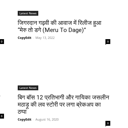
Latest News
जिगरदान गढ़वी की आवाज में रिलीज हुआ
“मेरु तो डगे (Meru To Dage)”
CopyEdit
-
May 13, 2022
0
0
Latest News
ं
बिग बॉस 12 प्रतिभागी और गायिका जसलीन
मठाड़ू की लव स्‍टोरी पर लगा ब्रेकअप का
ठप्‍पा
0
CopyEdit
-
August 16, 2020
0