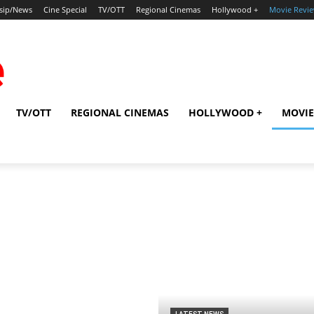
sip/News
Cine Special
TV/OTT
Regional Cinemas
Hollywood +
Movie Revi
TV/OTT
REGIONAL CINEMAS
HOLLYWOOD +
MOVIE