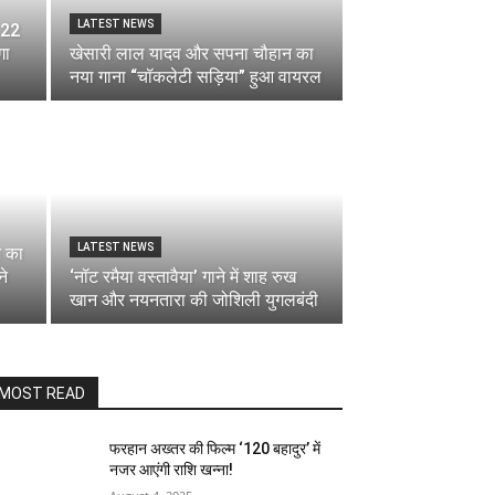
LATEST NEWS
 22
गा
खेसारी लाल यादव और सपना चौहान का
नया गाना “चॉकलेटी सड़िया” हुआ वायरल
LATEST NEWS
ज का
ने
‘नॉट रमैया वस्तावैया’ गाने में शाह रुख
खान और नयनतारा की जोशिली युगलबंदी
MOST READ
फरहान अख्तर की फिल्म ‘120 बहादुर’ में
नजर आएंगी राशि खन्ना!