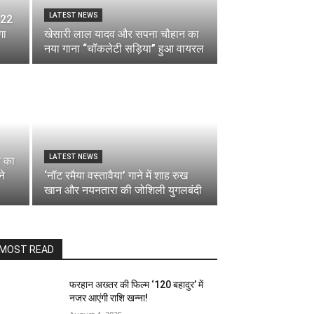
LATEST NEWS
 22
गा
खेसारी लाल यादव और सपना चौहान का
नया गाना “चॉकलेटी सड़िया” हुआ वायरल
LATEST NEWS
ज का
ने
‘नॉट रमैया वस्तावैया’ गाने में शाह रुख
खान और नयनतारा की जोशिली युगलबंदी
MOST READ
फरहान अख्तर की फिल्म ‘120 बहादुर’ में
नजर आएंगी राशि खन्ना!