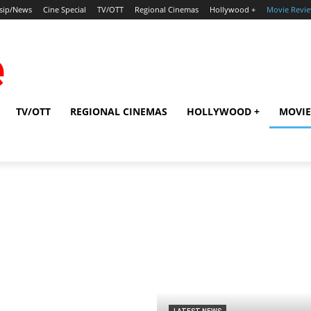
sip/News
Cine Special
TV/OTT
Regional Cinemas
Hollywood +
Movie Revi
TV/OTT
REGIONAL CINEMAS
HOLLYWOOD +
MOVIE