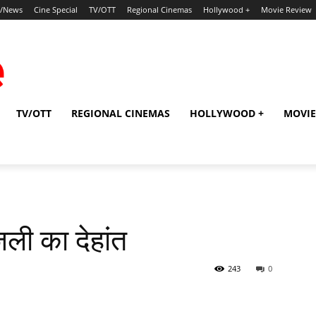
p/News
Cine Special
TV/OTT
Regional Cinemas
Hollywood +
Movie Review
TV/OTT
REGIONAL CINEMAS
HOLLYWOOD +
MOVIE
ली का देहांत
243
0