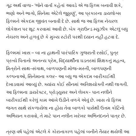
ગૂઢ અર્થ વાળા- ‘જેને વાર્તા કહેતાં આવડે એ જ ફિલ્મ બનાવી શકે,
ભણો અને ભાગો, સિનેમા એટેલે જુઠ્ઠાણું’, આ પ્રકારના ડાયલોગ્સ
ફિલ્મને એકદમ જીવંત બનાવી દે છે. સાથે જ આ ફિલ્મ નેચરલ
લોકેશન પર શૂટ કરવામાં આવી છે. બેક ગ્રાઉન્ડ મ્યુઝીક એટલું બધુ
નેચરલ અને હળવું છે કે મુખ્ય સ્ટોરી પરથી ધ્યાન નહીં હટવા દે.
ફિલ્મમાં ખાસ – બા ના હાથની પારંપારિક ગુજરાતી રસોઈ, પુત્ર
પ્રત્યે પિતાનો અનન્ય પ્રેમ, વિદ્યાર્થીના ઘડતરમાં શિક્ષકનું મહત્વ,
મિત્રોને સાથ-સંગાથ, બાળપણની મોજ-મસ્તી, બાળપણની
કલ્પનાઓ, સિનેમાના કલર- આ બધુ જ એકદમ બારીકાઈથી
દેખાડવામાં આવ્યું છે. ક્યાંય કોઈ સીનમાં અતિશયોક્તી નથી લાગતી.
આ ફિલ્મના ડાયરેક્ટર, પ્રોડ્યુસર અને લેખક- પાન નલીને
બારીકાઈથી કરેલું કામ આંખે ઉડીને વળગે એવું છે. ખાસ તો ફિલ્મ
જગત સાથે સંકળાયેલા ના હોય તેવા બાળકો પાસેથી ઉત્તમ કોટિનો
અભિયન કરાવવો, તે માટે પાન નલીન ખરેખર અભિનંદનને પાત્ર છે.
ત્રણ વર્ષ પહેલાં એટલે કે કોરાનાકાળ પહેલાં બનીને તૈયાર થયેલી આ