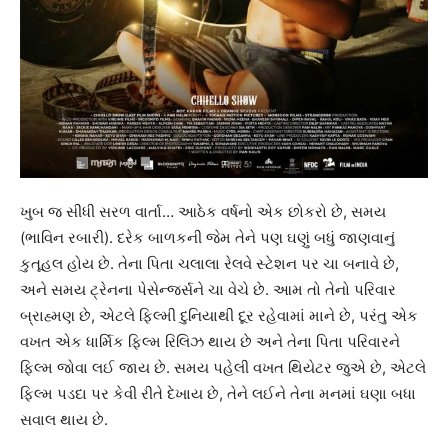
ખુબ જ સીધી સરળ વાર્તા… આઠેક વર્ષનો એક છોકરો છે, સમય
(ભાવિન રબારી). દરેક બાળકની જેમ તેને પણ ઘણું બધું જાણવાનું
કુતૂહલ હોય છે. તેના પિતા ચલાલા રેલવે સ્ટેશન પર ચા બનાવે છે,
અને સમય ટ્રેનના પેસેન્જર્સને ચા વેચે છે. આમ તો તેનો પરિવાર
બ્રાહ્મણ છે, એટલે ફિલ્મી દુનિયાથી દૂર રહેવામાં માને છે, પરંતુ એક
વખત એક ધાર્મિક ફિલ્મ રિલિઝ થાય છે અને તેના પિતા પરિવારને
ફિલ્મ જોવા લઈ જાય છે. સમય પહેલી વખત થિયેટર જુએ છે, એટલે
ફિલ્મ પડદા પર કેવી રીતે દેખાય છે, તેને લઈને તેના મનમાં ઘણા બધા
સવાલ થાય છે.