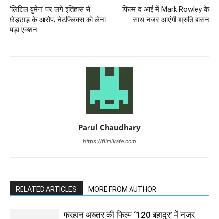
‘लिटिल वुमेन’ पर लगे इतिहास से
फिल्‍म द आई में Mark Rowley के
छेड़छाड़ के आरोप, नेटफ्लिक्स को लेना
साथ नजर आएंगी श्रुति हासन
पड़ा एक्‍शन
Parul Chaudhary
https://filmikafe.com
RELATED ARTICLES
MORE FROM AUTHOR
फरहान अख्तर की फिल्म ‘120 बहादुर’ में नजर