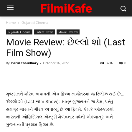
Home
Gujarati Cinema
Gujarati Cinema
Latest News
Movie Review
Movie Review: છેલ્લો શો (Last
Film Show)
By
Parul Chaudhary
-
October 16, 2022
3216
0
ગુજરાતને ગૌરવ અપાવતી એક ફિલ્મ તાજેતરમાં જ રિલીઝ થઈ છે…
‘છેલ્લો શો (Last Film Show)’. માત્ર ગુજરાતને જ કેમ, પરંતુ
સમગ્ર ભારતને ગૌરવ અપાવ્યું છે આ ફિલ્મે. કેમકે ઓસ્કારમાં
ભારતની ઓફિસિયલ એન્ટ્રી મેળવનાર વર્ષની એકમાત્ર અને
ગુજરાતની પ્રથમ ફિલ્મ છે.