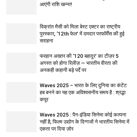
आएंगी राशि खन्ना!
विक्रांत मैसी को मिला बेस्ट एक्टर का राष्ट्रीय
पुरस्कार, ‘12th फेल’ में दमदार परफॉर्मेंस की हुई
सराहना
फरहान अख्तर की ‘120 बहादुर’ का टीज़र 5
अगस्त को होगा रिलीज़ — भारतीय वीरता की
अनकही कहानी बड़े पर्दे पर
Waves 2025 – भारत के लिए दुनिया का कंटेंट
हब बनने का यह एक अविश्वसनीय समय है : श्रद्धा
कपूर
Waves 2025 : पैन-इंडिया सिनेमा कोई कल्पना
नहीं है; फिल्म उद्योग के दिग्गजों ने भारतीय सिनेमा में
एकता पर दिया ज़ोर