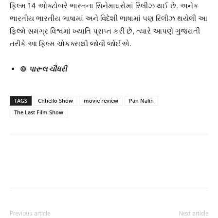
ફિલ્મ 14 ઓક્ટોબરે ભારતના સિનેમાઘરોમાં રિલીઝ થઈ છે. અનેક
ભારતીય ભારતીય ભાષામાં અને વિદેશી ભાષામાં પણ રિલીઝ થયેલી આ
ફિલ્મે સમગ્ર વિશ્વમાં ખ્યાતિ પ્રાપ્ત કરી છે, ત્યારે આપણે ગુજરાતી
તરીકે આ ફિલ્મ ચોકક્સથી જોવી જોઈએ.
©
પારૂલ ચૌધરી
TAGS
Chhello Show
movie review
Pan Nalin
The Last Film Show
Previous article
Next article