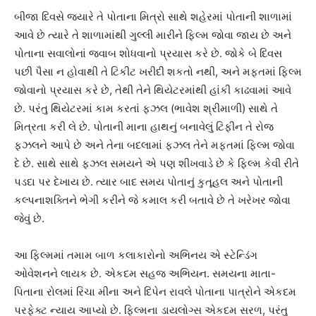
બીજા દિવસે જ્યારે તે પોતાના મિત્રો સાથે શહેરમાં પોતાની શાળામાં
આવે છે ત્યારે તે શાળામાંથી ગુલ્લી મારીને ફિલ્મ જોવા જાય છે અને
પોતાના સવાલોનાં જવાબ શોધવાનો પ્રયાસ કરે છે. જોકે બે દિવસ
પછી પૈસા ન હોવાથી તે ટિકીટ ખરીદી શકતો નથી, અને મફતમાં ફિલ્મ
જોવાનો પ્રયાસ કરે છે, તેથી તેને થિયેટરમાંથી હાંકી કાઢવામાં આવે
છે. પરંતુ થિયેટરમાં કામ કરતાં ફઝલ (ભાવેશ શ્રીમાળી) સાથે તે
મિત્રતા કરી લે છે. પોતાની માના હાથનું બનાવેલું ટિફીન તે રોજ
ફઝલને આપે છે અને તેના બદલામાં ફઝલ તેને મફતમાં ફિલ્મ જોવા
દે છે. સાથે સાથે ફઝલ સમયને એ પણ શીખવાડે છે કે ફિલ્મ કેવી રીતે
પડદા પર દેખાય છે. ત્યાર બાદ સમય પોતાનું કુતૂહલ અને પોતાની
કલ્પનાશક્તિને ભેગી કરીને જે કમાલ કરી બતાવે છે તે ખરેખર જોવા
જેવું છે.
આ ફિલ્મમાં તમામ બાળ કલાકારોનો અભિનય એ સ્ટેન્ડિંગ
ઓવેશનને લાયક છે. એકદમ સહજ અભિયન. સમયના માતા-
પિતાના રોલમાં રિચા મીના અને દિપેન રાવલે પોતાના પાત્રોને એકદમ
પરફેક્ટ ન્યાય આપ્યો છે. ફિલ્મના ડાયલોગ્સ એકદમ સરળ, પરંતુ