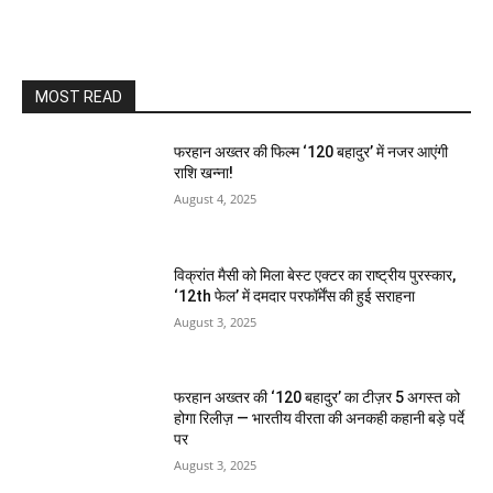
MOST READ
फरहान अख्तर की फिल्म ‘120 बहादुर’ में नजर आएंगी
राशि खन्ना!
August 4, 2025
विक्रांत मैसी को मिला बेस्ट एक्टर का राष्ट्रीय पुरस्कार,
‘12th फेल’ में दमदार परफॉर्मेंस की हुई सराहना
August 3, 2025
फरहान अख्तर की ‘120 बहादुर’ का टीज़र 5 अगस्त को
होगा रिलीज़ — भारतीय वीरता की अनकही कहानी बड़े पर्दे
पर
August 3, 2025