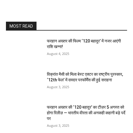
MOST READ
फरहान अख्तर की फिल्म ‘120 बहादुर’ में नजर आएंगी
राशि खन्ना!
August 4, 2025
विक्रांत मैसी को मिला बेस्ट एक्टर का राष्ट्रीय पुरस्कार,
‘12th फेल’ में दमदार परफॉर्मेंस की हुई सराहना
August 3, 2025
फरहान अख्तर की ‘120 बहादुर’ का टीज़र 5 अगस्त को
होगा रिलीज़ — भारतीय वीरता की अनकही कहानी बड़े पर्दे
पर
August 3, 2025