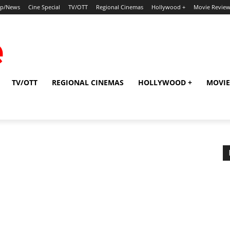
ip/News
Cine Special
TV/OTT
Regional Cinemas
Hollywood +
Movie Revie
TV/OTT
REGIONAL CINEMAS
HOLLYWOOD +
MOVIE