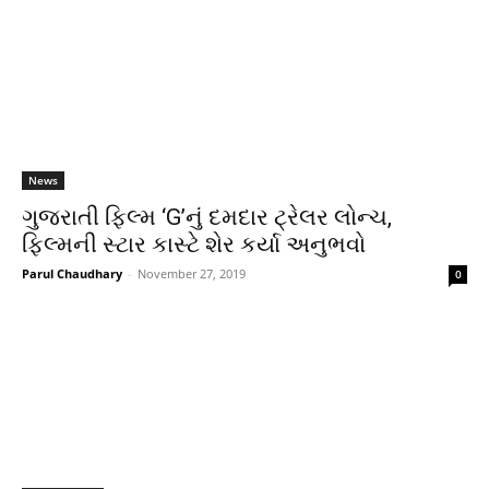
News
ગુજરાતી ફિલ્મ ‘G’નું દમદાર ટ્રેલર લોન્ચ,
ફિલ્મની સ્ટાર કાસ્ટે શેર કર્યા અનુભવો
Parul Chaudhary
-
November 27, 2019
0