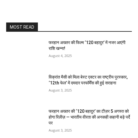
MOST READ
फरहान अख्तर की फिल्म ‘120 बहादुर’ में नजर आएंगी
राशि खन्ना!
August 4, 2025
विक्रांत मैसी को मिला बेस्ट एक्टर का राष्ट्रीय पुरस्कार,
‘12th फेल’ में दमदार परफॉर्मेंस की हुई सराहना
August 3, 2025
फरहान अख्तर की ‘120 बहादुर’ का टीज़र 5 अगस्त को
होगा रिलीज़ — भारतीय वीरता की अनकही कहानी बड़े पर्दे
पर
August 3, 2025