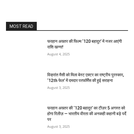
MOST READ
फरहान अख्तर की फिल्म ‘120 बहादुर’ में नजर आएंगी
राशि खन्ना!
August 4, 2025
विक्रांत मैसी को मिला बेस्ट एक्टर का राष्ट्रीय पुरस्कार,
‘12th फेल’ में दमदार परफॉर्मेंस की हुई सराहना
August 3, 2025
फरहान अख्तर की ‘120 बहादुर’ का टीज़र 5 अगस्त को
होगा रिलीज़ — भारतीय वीरता की अनकही कहानी बड़े पर्दे
पर
August 3, 2025