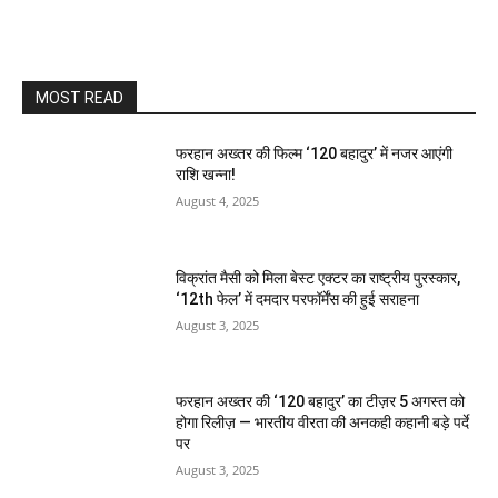
MOST READ
फरहान अख्तर की फिल्म ‘120 बहादुर’ में नजर आएंगी
राशि खन्ना!
August 4, 2025
विक्रांत मैसी को मिला बेस्ट एक्टर का राष्ट्रीय पुरस्कार,
‘12th फेल’ में दमदार परफॉर्मेंस की हुई सराहना
August 3, 2025
फरहान अख्तर की ‘120 बहादुर’ का टीज़र 5 अगस्त को
होगा रिलीज़ — भारतीय वीरता की अनकही कहानी बड़े पर्दे
पर
August 3, 2025