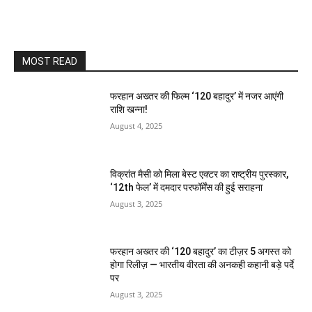
MOST READ
फरहान अख्तर की फिल्म ‘120 बहादुर’ में नजर आएंगी
राशि खन्ना!
August 4, 2025
विक्रांत मैसी को मिला बेस्ट एक्टर का राष्ट्रीय पुरस्कार,
‘12th फेल’ में दमदार परफॉर्मेंस की हुई सराहना
August 3, 2025
फरहान अख्तर की ‘120 बहादुर’ का टीज़र 5 अगस्त को
होगा रिलीज़ — भारतीय वीरता की अनकही कहानी बड़े पर्दे
पर
August 3, 2025