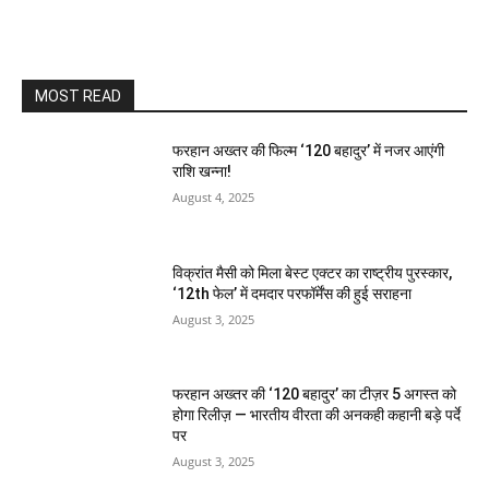
MOST READ
फरहान अख्तर की फिल्म ‘120 बहादुर’ में नजर आएंगी
राशि खन्ना!
August 4, 2025
विक्रांत मैसी को मिला बेस्ट एक्टर का राष्ट्रीय पुरस्कार,
‘12th फेल’ में दमदार परफॉर्मेंस की हुई सराहना
August 3, 2025
फरहान अख्तर की ‘120 बहादुर’ का टीज़र 5 अगस्त को
होगा रिलीज़ — भारतीय वीरता की अनकही कहानी बड़े पर्दे
पर
August 3, 2025