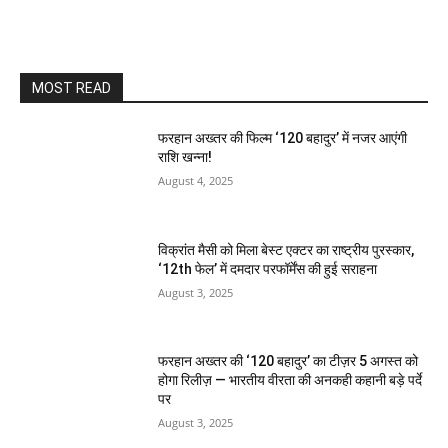
MOST READ
फरहान अख्तर की फिल्म ‘120 बहादुर’ में नजर आएंगी
राशि खन्ना!
August 4, 2025
विक्रांत मैसी को मिला बेस्ट एक्टर का राष्ट्रीय पुरस्कार,
‘12th फेल’ में दमदार परफॉर्मेंस की हुई सराहना
August 3, 2025
फरहान अख्तर की ‘120 बहादुर’ का टीज़र 5 अगस्त को
होगा रिलीज़ — भारतीय वीरता की अनकही कहानी बड़े पर्दे
पर
August 3, 2025