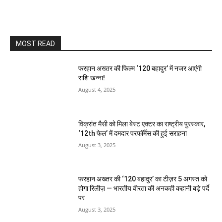
MOST READ
फरहान अख्तर की फिल्म ‘120 बहादुर’ में नजर आएंगी
राशि खन्ना!
August 4, 2025
विक्रांत मैसी को मिला बेस्ट एक्टर का राष्ट्रीय पुरस्कार,
‘12th फेल’ में दमदार परफॉर्मेंस की हुई सराहना
August 3, 2025
फरहान अख्तर की ‘120 बहादुर’ का टीज़र 5 अगस्त को
होगा रिलीज़ — भारतीय वीरता की अनकही कहानी बड़े पर्दे
पर
August 3, 2025