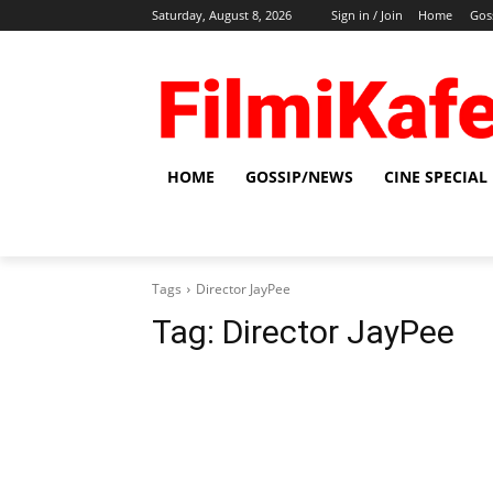
Saturday, August 8, 2026
Sign in / Join
Home
Gos
HOME
GOSSIP/NEWS
CINE SPECIAL
Tags
Director JayPee
Tag:
Director JayPee