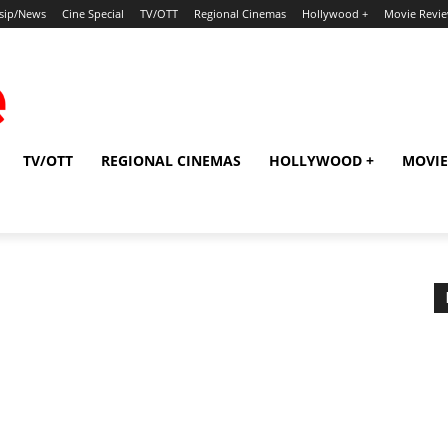
sip/News
Cine Special
TV/OTT
Regional Cinemas
Hollywood +
Movie Revi
TV/OTT
REGIONAL CINEMAS
HOLLYWOOD +
MOVIE