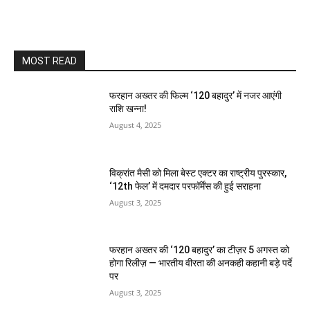
MOST READ
फरहान अख्तर की फिल्म ‘120 बहादुर’ में नजर आएंगी
राशि खन्ना!
August 4, 2025
विक्रांत मैसी को मिला बेस्ट एक्टर का राष्ट्रीय पुरस्कार,
‘12th फेल’ में दमदार परफॉर्मेंस की हुई सराहना
August 3, 2025
फरहान अख्तर की ‘120 बहादुर’ का टीज़र 5 अगस्त को
होगा रिलीज़ — भारतीय वीरता की अनकही कहानी बड़े पर्दे
पर
August 3, 2025