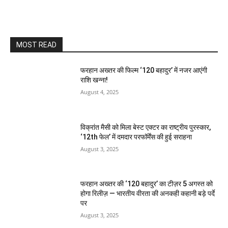
MOST READ
फरहान अख्तर की फिल्म ‘120 बहादुर’ में नजर आएंगी
राशि खन्ना!
August 4, 2025
विक्रांत मैसी को मिला बेस्ट एक्टर का राष्ट्रीय पुरस्कार,
‘12th फेल’ में दमदार परफॉर्मेंस की हुई सराहना
August 3, 2025
फरहान अख्तर की ‘120 बहादुर’ का टीज़र 5 अगस्त को
होगा रिलीज़ — भारतीय वीरता की अनकही कहानी बड़े पर्दे
पर
August 3, 2025