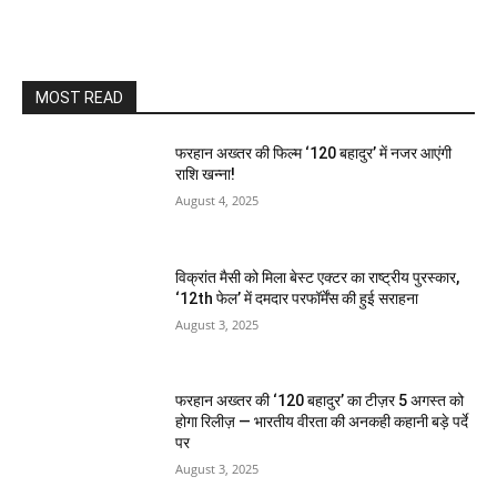
MOST READ
फरहान अख्तर की फिल्म ‘120 बहादुर’ में नजर आएंगी
राशि खन्ना!
August 4, 2025
विक्रांत मैसी को मिला बेस्ट एक्टर का राष्ट्रीय पुरस्कार,
‘12th फेल’ में दमदार परफॉर्मेंस की हुई सराहना
August 3, 2025
फरहान अख्तर की ‘120 बहादुर’ का टीज़र 5 अगस्त को
होगा रिलीज़ — भारतीय वीरता की अनकही कहानी बड़े पर्दे
पर
August 3, 2025