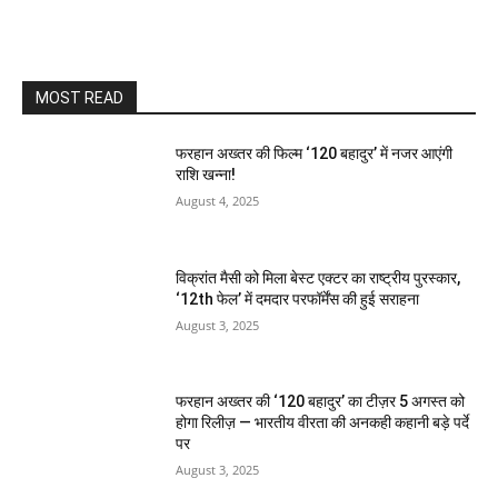
MOST READ
फरहान अख्तर की फिल्म ‘120 बहादुर’ में नजर आएंगी
राशि खन्ना!
August 4, 2025
विक्रांत मैसी को मिला बेस्ट एक्टर का राष्ट्रीय पुरस्कार,
‘12th फेल’ में दमदार परफॉर्मेंस की हुई सराहना
August 3, 2025
फरहान अख्तर की ‘120 बहादुर’ का टीज़र 5 अगस्त को
होगा रिलीज़ — भारतीय वीरता की अनकही कहानी बड़े पर्दे
पर
August 3, 2025