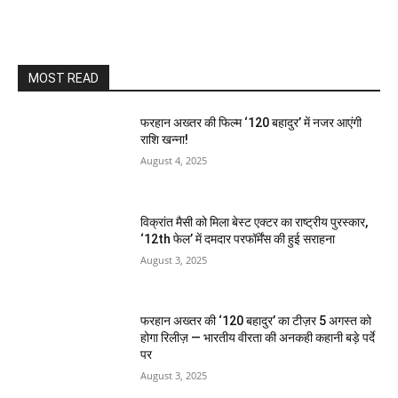
MOST READ
फरहान अख्तर की फिल्म ‘120 बहादुर’ में नजर आएंगी
राशि खन्ना!
August 4, 2025
विक्रांत मैसी को मिला बेस्ट एक्टर का राष्ट्रीय पुरस्कार,
‘12th फेल’ में दमदार परफॉर्मेंस की हुई सराहना
August 3, 2025
फरहान अख्तर की ‘120 बहादुर’ का टीज़र 5 अगस्त को
होगा रिलीज़ — भारतीय वीरता की अनकही कहानी बड़े पर्दे
पर
August 3, 2025