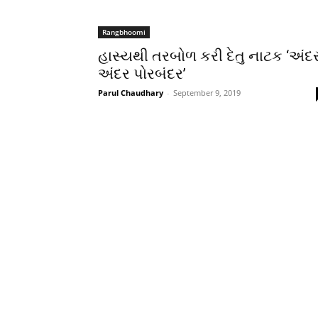
Rangbhoomi
હાસ્યથી તરબોળ કરી દેતુ નાટક ‘અંદ
અંદર પોરબંદર’
Parul Chaudhary
-
September 9, 2019