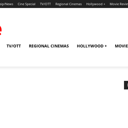
sip/News
Cine Special
TV/OTT
Regional Cinemas
Hollywood +
Movie Revi
TV/OTT
REGIONAL CINEMAS
HOLLYWOOD +
MOVIE