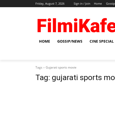
Friday, August 7, 2026
Sign in / Join
Home
Gossi
HOME
GOSSIP/NEWS
CINE SPECIAL
Tags
Gujarati sports movie
Tag:
gujarati sports mo