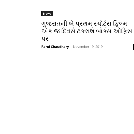
News
ગુજરાતની બે પ્રથમ સ્પોર્ટ્સ ફિલ્મ
એક જ દિવસે ટકરાશે બોક્સ ઓફિસ
પર
Parul Chaudhary
-
November 19, 2019