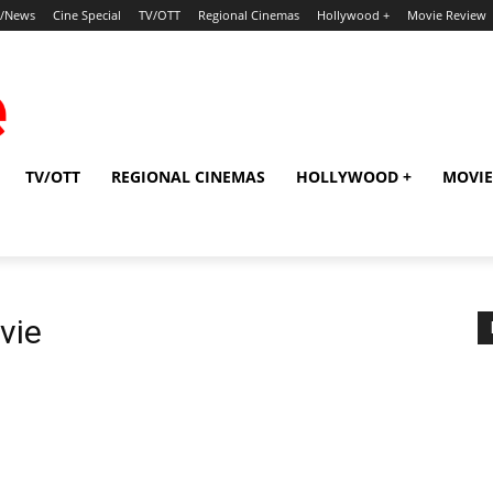
p/News
Cine Special
TV/OTT
Regional Cinemas
Hollywood +
Movie Review
TV/OTT
REGIONAL CINEMAS
HOLLYWOOD +
MOVIE
vie