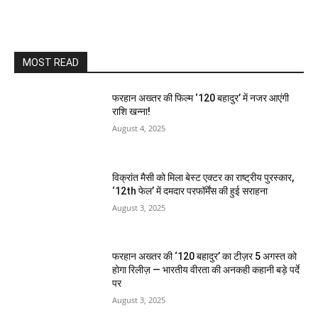
MOST READ
फरहान अख्तर की फिल्म ‘120 बहादुर’ में नजर आएंगी
राशि खन्ना!
August 4, 2025
विक्रांत मैसी को मिला बेस्ट एक्टर का राष्ट्रीय पुरस्कार,
‘12th फेल’ में दमदार परफॉर्मेंस की हुई सराहना
August 3, 2025
फरहान अख्तर की ‘120 बहादुर’ का टीज़र 5 अगस्त को
होगा रिलीज़ — भारतीय वीरता की अनकही कहानी बड़े पर्दे
पर
August 3, 2025