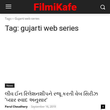
Tags
Gujarti web series
Tag:
gujarti web series
News
લીવ ઈન રિલેશનશીપને રજૂ કરતી વેબ સિરીઝ
‘પ્યાર સ્વાદ અનુસાર’
Parul Chaudhary
-
September 16, 2019
0