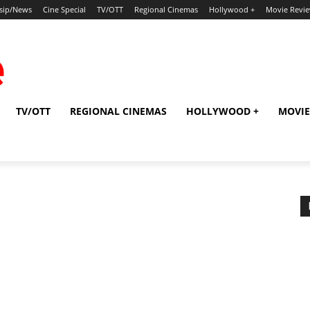
sip/News
Cine Special
TV/OTT
Regional Cinemas
Hollywood +
Movie Revi
TV/OTT
REGIONAL CINEMAS
HOLLYWOOD +
MOVIE