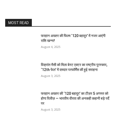
MOST READ
फरहान अख्तर की फिल्म ‘120 बहादुर’ में नजर आएंगी
राशि खन्ना!
August 4, 2025
विक्रांत मैसी को मिला बेस्ट एक्टर का राष्ट्रीय पुरस्कार,
‘12th फेल’ में दमदार परफॉर्मेंस की हुई सराहना
August 3, 2025
फरहान अख्तर की ‘120 बहादुर’ का टीज़र 5 अगस्त को
होगा रिलीज़ — भारतीय वीरता की अनकही कहानी बड़े पर्दे
पर
August 3, 2025