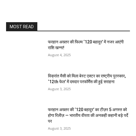
MOST READ
फरहान अख्तर की फिल्म ‘120 बहादुर’ में नजर आएंगी
राशि खन्ना!
August 4, 2025
विक्रांत मैसी को मिला बेस्ट एक्टर का राष्ट्रीय पुरस्कार,
‘12th फेल’ में दमदार परफॉर्मेंस की हुई सराहना
August 3, 2025
फरहान अख्तर की ‘120 बहादुर’ का टीज़र 5 अगस्त को
होगा रिलीज़ — भारतीय वीरता की अनकही कहानी बड़े पर्दे
पर
August 3, 2025