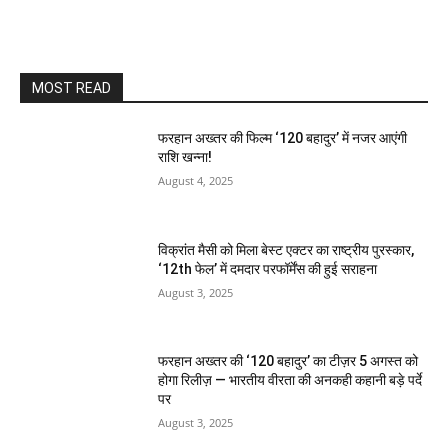
MOST READ
फरहान अख्तर की फिल्म ‘120 बहादुर’ में नजर आएंगी
राशि खन्ना!
August 4, 2025
विक्रांत मैसी को मिला बेस्ट एक्टर का राष्ट्रीय पुरस्कार,
‘12th फेल’ में दमदार परफॉर्मेंस की हुई सराहना
August 3, 2025
फरहान अख्तर की ‘120 बहादुर’ का टीज़र 5 अगस्त को
होगा रिलीज़ — भारतीय वीरता की अनकही कहानी बड़े पर्दे
पर
August 3, 2025