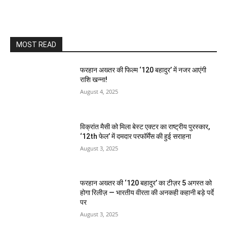
MOST READ
फरहान अख्तर की फिल्म ‘120 बहादुर’ में नजर आएंगी
राशि खन्ना!
August 4, 2025
विक्रांत मैसी को मिला बेस्ट एक्टर का राष्ट्रीय पुरस्कार,
‘12th फेल’ में दमदार परफॉर्मेंस की हुई सराहना
August 3, 2025
फरहान अख्तर की ‘120 बहादुर’ का टीज़र 5 अगस्त को
होगा रिलीज़ — भारतीय वीरता की अनकही कहानी बड़े पर्दे
पर
August 3, 2025