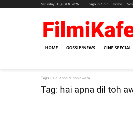
Saturday, August 8, 2026
Sign in / Join
Home
Gos
HOME
GOSSIP/NEWS
CINE SPECIAL
Tags
Hai apna dil toh awara
Tag:
hai apna dil toh a