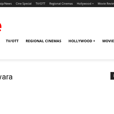
sip/News
Cine Special
TV/OTT
Regional Cinemas
Hollywood +
Movie Revi
TV/OTT
REGIONAL CINEMAS
HOLLYWOOD +
MOVIE
wara