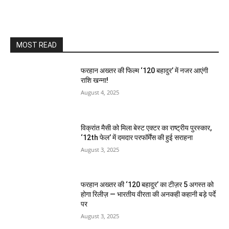
MOST READ
फरहान अख्तर की फिल्म ‘120 बहादुर’ में नजर आएंगी
राशि खन्ना!
August 4, 2025
विक्रांत मैसी को मिला बेस्ट एक्टर का राष्ट्रीय पुरस्कार,
‘12th फेल’ में दमदार परफॉर्मेंस की हुई सराहना
August 3, 2025
फरहान अख्तर की ‘120 बहादुर’ का टीज़र 5 अगस्त को
होगा रिलीज़ — भारतीय वीरता की अनकही कहानी बड़े पर्दे
पर
August 3, 2025