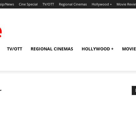
sip/News
Cine Special
TV/OTT
Regional Cinemas
Hollywood +
Movie Revi
TV/OTT
REGIONAL CINEMAS
HOLLYWOOD +
MOVIE
r