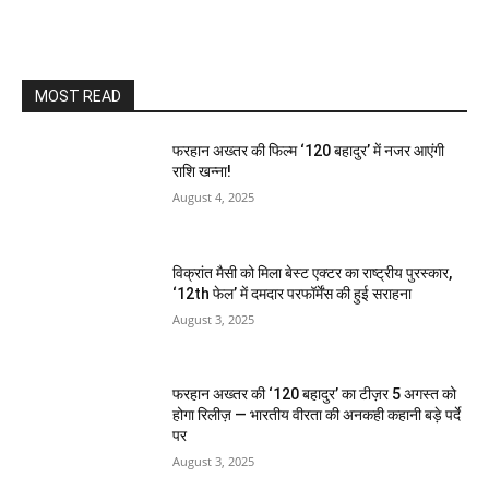
MOST READ
फरहान अख्तर की फिल्म ‘120 बहादुर’ में नजर आएंगी
राशि खन्ना!
August 4, 2025
विक्रांत मैसी को मिला बेस्ट एक्टर का राष्ट्रीय पुरस्कार,
‘12th फेल’ में दमदार परफॉर्मेंस की हुई सराहना
August 3, 2025
फरहान अख्तर की ‘120 बहादुर’ का टीज़र 5 अगस्त को
होगा रिलीज़ — भारतीय वीरता की अनकही कहानी बड़े पर्दे
पर
August 3, 2025