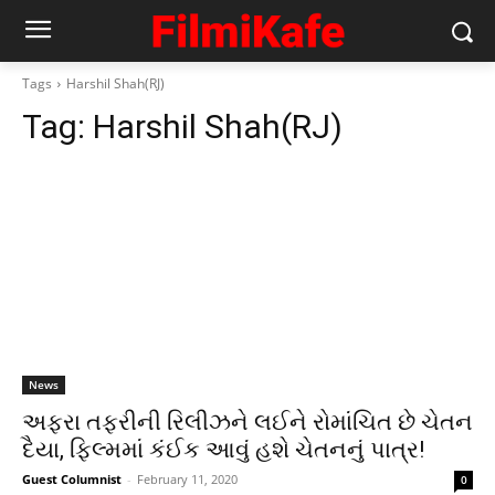
Tags
Harshil Shah(RJ)
Tag:
Harshil Shah(RJ)
News
અફરા તફરીની રિલીઝને લઈને રોમાંચિત છે ચેતન
દૈયા, ફિલ્મમાં કંઈક આવું હશે ચેતનનું પાત્ર!
Guest Columnist
-
February 11, 2020
0