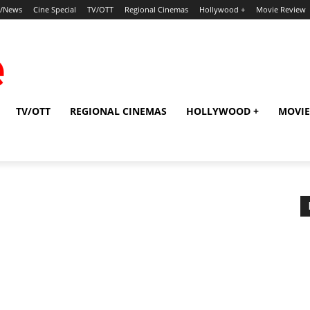
p/News
Cine Special
TV/OTT
Regional Cinemas
Hollywood +
Movie Review
TV/OTT
REGIONAL CINEMAS
HOLLYWOOD +
MOVIE