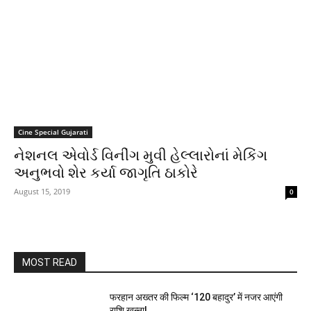
Cine Special Gujarati
નેશનલ એવોર્ડ વિનીંગ મુવી હેલ્લારોનાં મેકિંગ
અનુભવો શેર કર્યા જાગૃતિ ઠાકોરે
August 15, 2019
0
MOST READ
फरहान अख्तर की फिल्म ‘120 बहादुर’ में नजर आएंगी
राशि खन्ना!