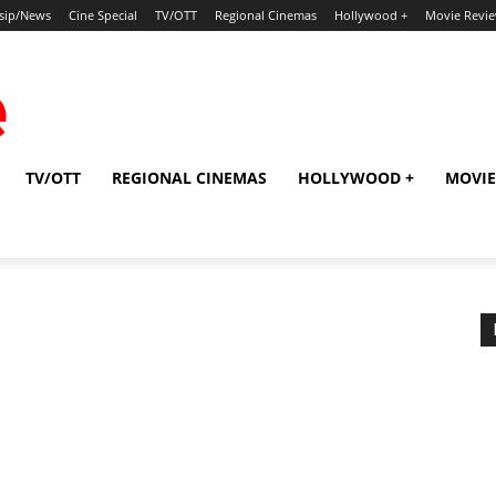
sip/News
Cine Special
TV/OTT
Regional Cinemas
Hollywood +
Movie Revi
TV/OTT
REGIONAL CINEMAS
HOLLYWOOD +
MOVIE