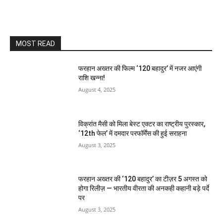
MOST READ
फरहान अख्तर की फिल्म ‘120 बहादुर’ में नजर आएंगी
राशि खन्ना!
August 4, 2025
विक्रांत मैसी को मिला बेस्ट एक्टर का राष्ट्रीय पुरस्कार,
‘12th फेल’ में दमदार परफॉर्मेंस की हुई सराहना
August 3, 2025
फरहान अख्तर की ‘120 बहादुर’ का टीज़र 5 अगस्त को
होगा रिलीज़ — भारतीय वीरता की अनकही कहानी बड़े पर्दे
पर
August 3, 2025