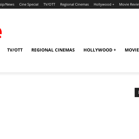
sip/News
Cine Special
TV/OTT
Regional Cinemas
Hollywood +
Movie Revi
TV/OTT
REGIONAL CINEMAS
HOLLYWOOD +
MOVIE