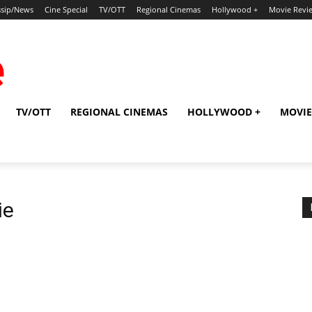
sip/News
Cine Special
TV/OTT
Regional Cinemas
Hollywood +
Movie Revi
TV/OTT
REGIONAL CINEMAS
HOLLYWOOD +
MOVIE
ie