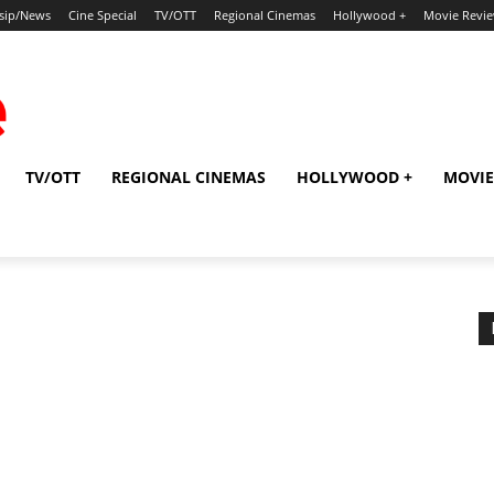
sip/News
Cine Special
TV/OTT
Regional Cinemas
Hollywood +
Movie Revi
TV/OTT
REGIONAL CINEMAS
HOLLYWOOD +
MOVIE