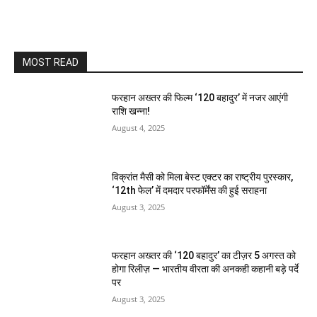
MOST READ
फरहान अख्तर की फिल्म ‘120 बहादुर’ में नजर आएंगी
राशि खन्ना!
August 4, 2025
विक्रांत मैसी को मिला बेस्ट एक्टर का राष्ट्रीय पुरस्कार,
‘12th फेल’ में दमदार परफॉर्मेंस की हुई सराहना
August 3, 2025
फरहान अख्तर की ‘120 बहादुर’ का टीज़र 5 अगस्त को
होगा रिलीज़ — भारतीय वीरता की अनकही कहानी बड़े पर्दे
पर
August 3, 2025