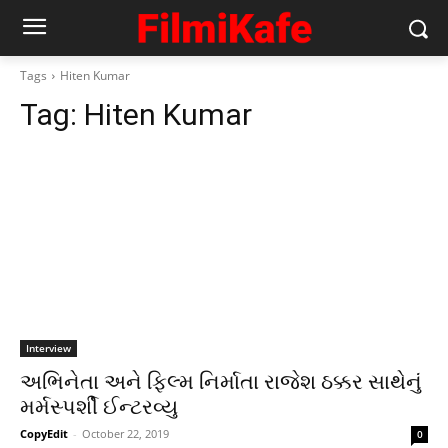
Tags
Hiten Kumar
Tag:
Hiten Kumar
Interview
અભિનેતા અને ફિલ્મ નિર્માતા રાજેશ ઠક્કર સાથેનું
મર્મસ્પર્શી ઈન્ટરવ્યુ
CopyEdit
-
October 22, 2019
0