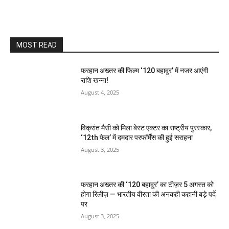
MOST READ
फरहान अख्तर की फिल्म ‘120 बहादुर’ में नजर आएंगी
राशि खन्ना!
August 4, 2025
विक्रांत मैसी को मिला बेस्ट एक्टर का राष्ट्रीय पुरस्कार,
‘12th फेल’ में दमदार परफॉर्मेंस की हुई सराहना
August 3, 2025
फरहान अख्तर की ‘120 बहादुर’ का टीज़र 5 अगस्त को
होगा रिलीज़ — भारतीय वीरता की अनकही कहानी बड़े पर्दे
पर
August 3, 2025