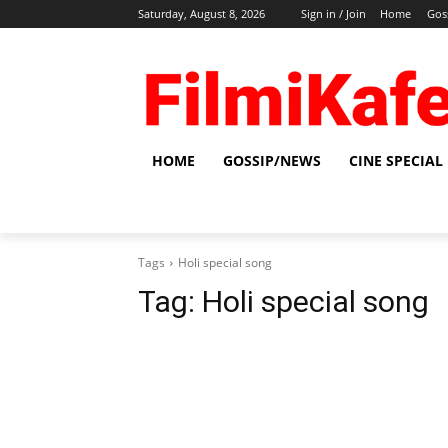
Saturday, August 8, 2026
Sign in / Join
Home
Gos
HOME
GOSSIP/NEWS
CINE SPECIAL
Tags
Holi special song
Tag:
Holi special song