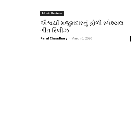
Music Reviews
ઐશ્વર્યા મજુમદારનું હોળી સ્પેશ્યલ
ગીત રિલીઝ
Parul Chaudhary
-
March 6, 2020