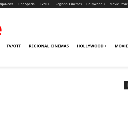
sip/News
Cine Special
TV/OTT
Regional Cinemas
Hollywood +
Movie Revi
TV/OTT
REGIONAL CINEMAS
HOLLYWOOD +
MOVIE