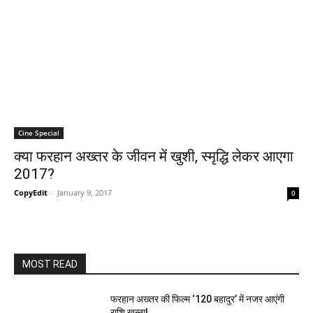
Cine Special
क्‍या फरहान अख्‍तर के जीवन में खुशी, स्‍मृद्धि लेकर आएगा
2017?
CopyEdit
-
January 9, 2017
0
MOST READ
फरहान अख्तर की फिल्म ‘120 बहादुर’ में नजर आएंगी
राशि खन्ना!