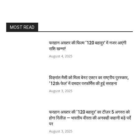
MOST READ
फरहान अख्तर की फिल्म ‘120 बहादुर’ में नजर आएंगी
राशि खन्ना!
August 4, 2025
विक्रांत मैसी को मिला बेस्ट एक्टर का राष्ट्रीय पुरस्कार,
‘12th फेल’ में दमदार परफॉर्मेंस की हुई सराहना
August 3, 2025
फरहान अख्तर की ‘120 बहादुर’ का टीज़र 5 अगस्त को
होगा रिलीज़ — भारतीय वीरता की अनकही कहानी बड़े पर्दे
पर
August 3, 2025