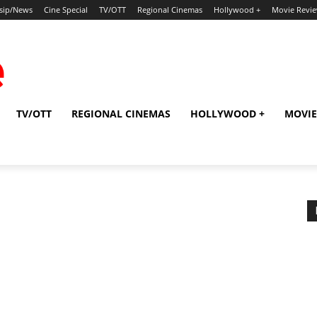
sip/News
Cine Special
TV/OTT
Regional Cinemas
Hollywood +
Movie Revi
TV/OTT
REGIONAL CINEMAS
HOLLYWOOD +
MOVIE