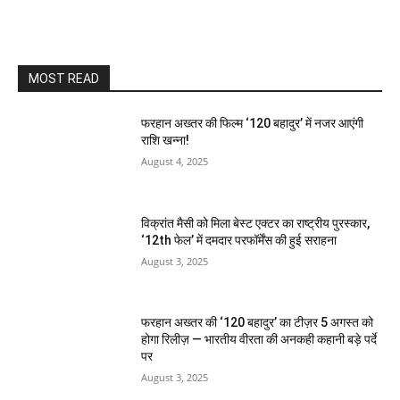
MOST READ
फरहान अख्तर की फिल्म ‘120 बहादुर’ में नजर आएंगी
राशि खन्ना!
August 4, 2025
विक्रांत मैसी को मिला बेस्ट एक्टर का राष्ट्रीय पुरस्कार,
‘12th फेल’ में दमदार परफॉर्मेंस की हुई सराहना
August 3, 2025
फरहान अख्तर की ‘120 बहादुर’ का टीज़र 5 अगस्त को
होगा रिलीज़ — भारतीय वीरता की अनकही कहानी बड़े पर्दे
पर
August 3, 2025