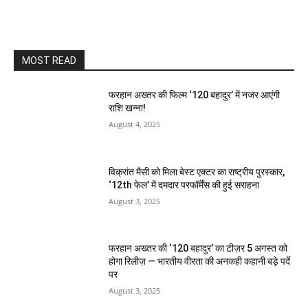
MOST READ
फरहान अख्तर की फिल्म ‘120 बहादुर’ में नजर आएंगी
राशि खन्ना!
August 4, 2025
विक्रांत मैसी को मिला बेस्ट एक्टर का राष्ट्रीय पुरस्कार,
‘12th फेल’ में दमदार परफॉर्मेंस की हुई सराहना
August 3, 2025
फरहान अख्तर की ‘120 बहादुर’ का टीज़र 5 अगस्त को
होगा रिलीज़ — भारतीय वीरता की अनकही कहानी बड़े पर्दे
पर
August 3, 2025