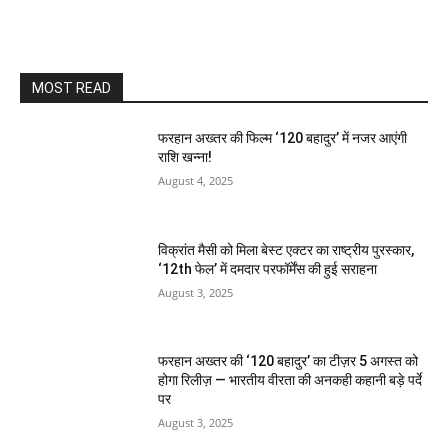
MOST READ
फरहान अख्तर की फिल्म ‘120 बहादुर’ में नजर आएंगी
राशि खन्ना!
August 4, 2025
विक्रांत मैसी को मिला बेस्ट एक्टर का राष्ट्रीय पुरस्कार,
‘12th फेल’ में दमदार परफॉर्मेंस की हुई सराहना
August 3, 2025
फरहान अख्तर की ‘120 बहादुर’ का टीज़र 5 अगस्त को
होगा रिलीज़ — भारतीय वीरता की अनकही कहानी बड़े पर्दे
पर
August 3, 2025